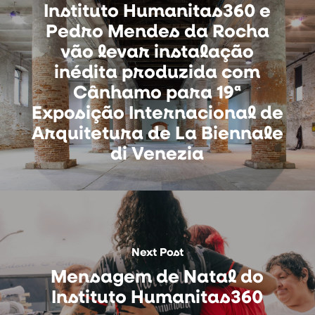
Instituto Humanitas360 e
Pedro Mendes da Rocha
vão levar instalação
inédita produzida com
Cânhamo para 19ª
Exposição Internacional de
Arquitetura de La Biennale
di Venezia
Next Post
Mensagem de Natal do
Instituto Humanitas360