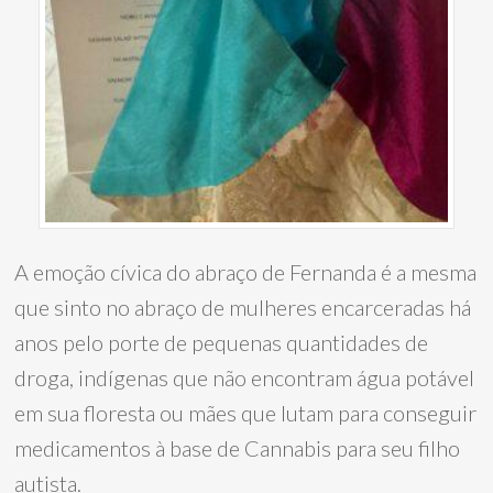
A emoção cívica do abraço de Fernanda é a mesma
que sinto no abraço de mulheres encarceradas há
anos pelo porte de pequenas quantidades de
droga, indígenas que não encontram água potável
em sua floresta ou mães que lutam para conseguir
medicamentos à base de Cannabis para seu filho
autista.