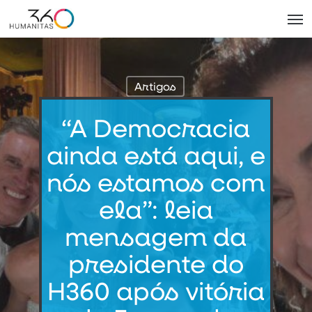
Skip
Men
to
main
content
Artigos
“A Democracia
ainda está aqui, e
nós estamos com
ela”: leia
mensagem da
presidente do
H360 após vitória