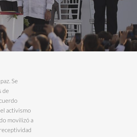
 paz. Se
s de
acuerdo
el activismo
do movilizó a
receptividad