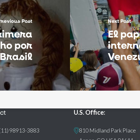
Previous Post
Next Post
rimera
El pap
ho por
intern
 Brasil
Venez
ct
U.S. Office:
(11) 98913-3883
810 Midland Park Place