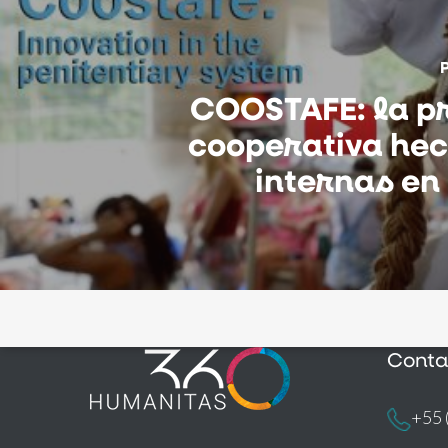
COOSTAFE: la p
cooperativa hec
internas en
Conta
+55 