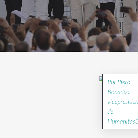
Por Piero
Bonadeo,
vicepreside
de
Humanitas