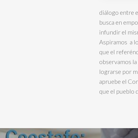
diálogo entre e
busca en empo
infundir el mi
Aspiramos a lo
que el referén
observamos la c
lograrse por me
apruebe el Co
que el pueblo 