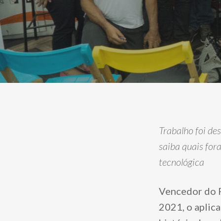
Trabalho foi de
saiba quais for
tecnológica
Vencedor do P
2021, o aplic