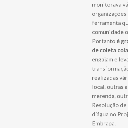
monitorava vá
organizações 
ferramenta que
comunidade ou
Portanto
é gr
de coleta col
engajam e lev
transformação
realizadas vá
local, outras
merenda, outr
Resolução de 
d’água no Pro
Embrapa.