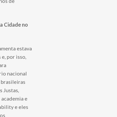
anos de
 a Cidade no
amenta estava
e, por isso,
ara
rio nacional
brasileiras
s Justas,
, academia e
bility e eles
dos