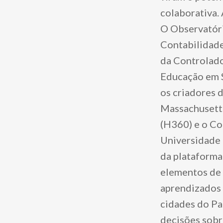
colaborativa.
O Observatório
Contabilidade
da Controlado
Educação em S
os criadores 
Massachusetts
(H360) e o Co
Universidade 
da plataforma
elementos de 
aprendizados 
cidades do Par
decisões sobr