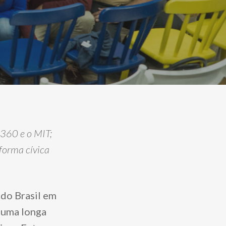
H360 e o MIT;
forma cívica
do Brasil em
e uma longa