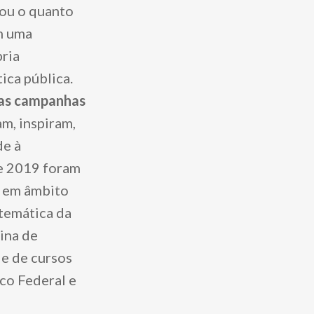
iou o quanto
m uma
pria
ica pública.
das campanhas
m, inspiram,
de à
 e 2019 foram
s em âmbito
 temática da
ina de
de de cursos
co Federal e