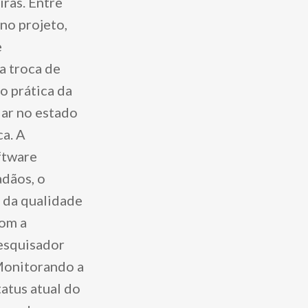
iras. Entre
no projeto,
e
a troca de
o prática da
lar no estado
ca. A
ftware
adãos, o
o da qualidade
com a
pesquisador
 Monitorando a
tatus atual do