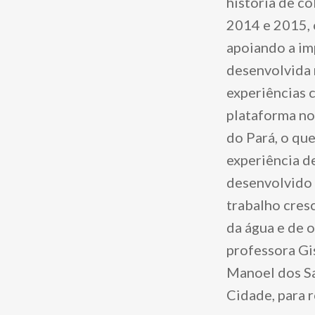
história de co
2014 e 2015, 
apoiando a im
desenvolvida 
experiências c
plataforma no
do Pará, o que
experiência d
desenvolvido 
trabalho cres
da água e de 
professora Gi
Manoel dos Sa
Cidade, para r