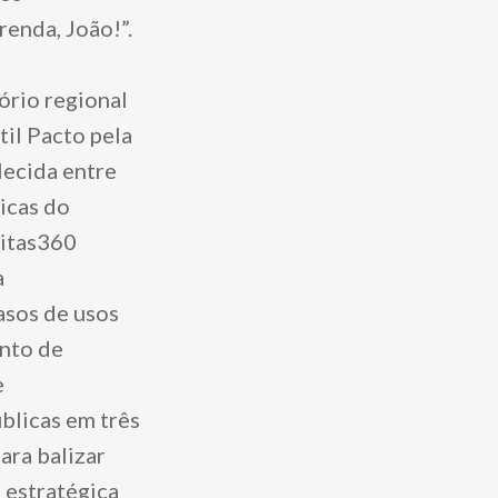
enda, João!”.
ório regional
il Pacto pela
lecida entre
icas do
nitas360
a
asos de usos
nto de
e
blicas em três
ara balizar
 estratégica