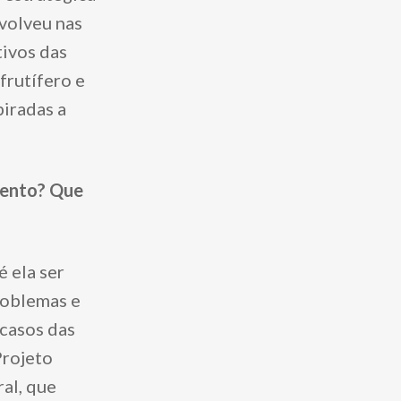
volveu nas
tivos das
frutífero e
piradas a
mento? Que
 ela ser
problemas e
 casos das
rojeto
al, que