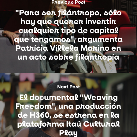
Previous Post
"Para ser filántropo, sólo
hay que querer invertir
cualquier tipo de capital
que tengamos", argumenta
Patrícia Villela Marino en
un acto sobre filantropía
Next Post
El documental "Weaving
Freedom", una producción
de H360, se estrena en la
plataforma Itaú Cultural
Play