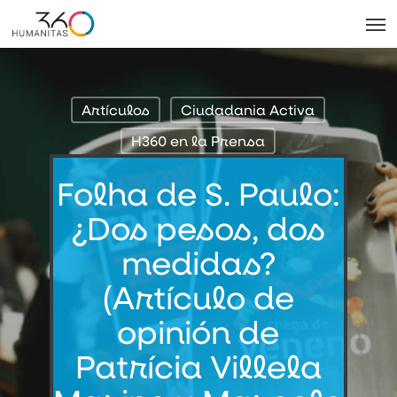
Skip
Men
to
main
content
Artículos
Ciudadania Activa
H360 en la Prensa
Folha de S. Paulo:
¿Dos pesos, dos
medidas?
(Artículo de
opinión de
Patrícia Villela