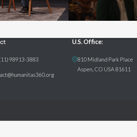
ct
U.S. Office:
(11) 98913-3883
810 Midland Park Place
Aspen, CO USA 81611
tact@humanitas360.org