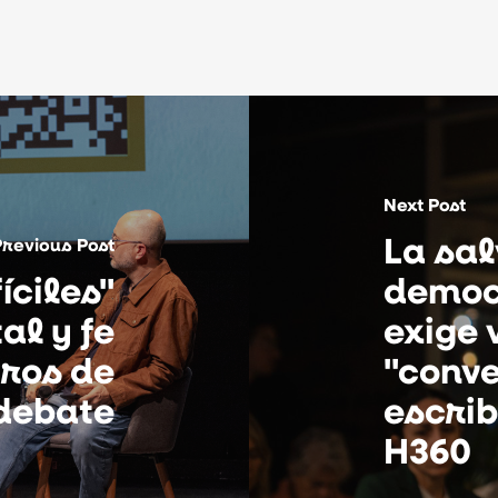
Next Post
La sa
Previous Post
íciles"
democ
al y fe
exige 
tros de
"conve
 debate
escrib
H360