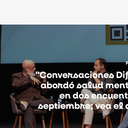
"Conversaciones Dif
abordó salud ment
en dos encuen
septiembre; vea el