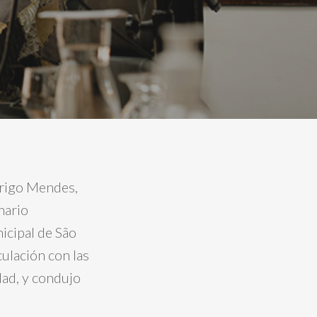
drigo Mendes,
nario
icipal de São
iculación con las
dad, y condujo