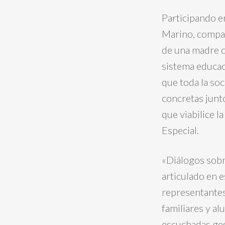
Participando en
Marino, compart
de una madre c
sistema educaci
que toda la soc
concretas junt
que viabilice l
Especial.
«Diálogos sobr
articulado en 
representantes
familiares y a
escuchadas ges