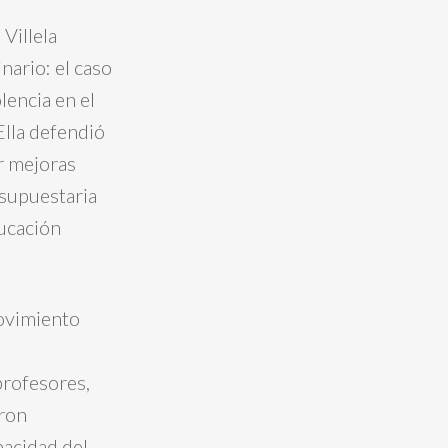
Villela
nario: el caso
lencia en el
 Ella defendió
or mejoras
esupuestaria
ducación
movimiento
profesores,
eron
pacidad del