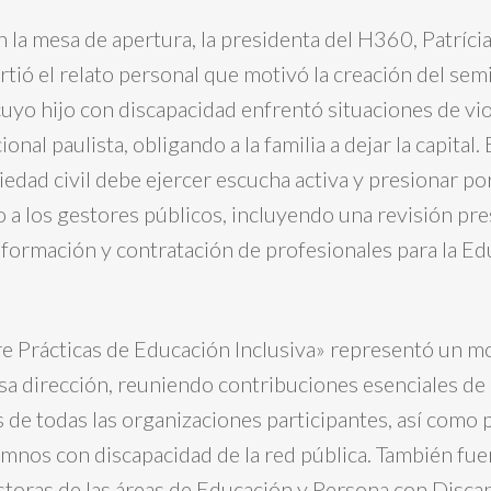
 la mesa de apertura, la presidenta del H360, Patrícia 
ió el relato personal que motivó la creación del semi
uyo hijo con discapacidad enfrentó situaciones de vio
onal paulista, obligando a la familia a dejar la capital.
iedad civil debe ejercer escucha activa y presionar p
o a los gestores públicos, incluyendo una revisión pr
a formación y contratación de profesionales para la E
e Prácticas de Educación Inclusiva» representó un 
esa dirección, reuniendo contribuciones esenciales de
 de todas las organizaciones participantes, así como 
lumnos con discapacidad de la red pública. También fu
toras de las áreas de Educación y Persona con Disca