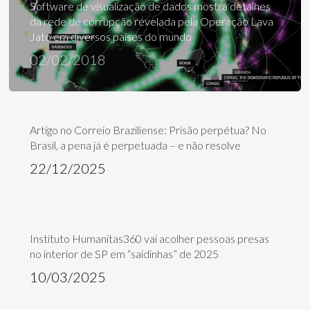
Software de visualização de dados mostra detalhes
da rede de corrupção revelada pela Operação Lava
Jato em diversos países do mundo
02/02/2018
Artigo no Correio Braziliense: Prisão perpétua? No
Brasil, a pena já é perpetuada – e não resolve
22/12/2025
Instituto Humanitas360 vai acolher pessoas presas
no interior de SP em “saidinhas” de 2025
10/03/2025