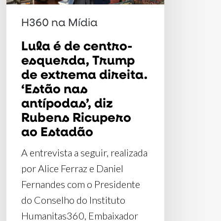
de
extrema
H360 na Mídia
direita.
Lula é de centro-
‘Estão
esquerda, Trump
nas
de extrema direita.
antípodas’,
‘Estão nas
diz
antípodas’, diz
Rubens
Rubens Ricupero
Ricupero
ao Estadão
ao
A entrevista a seguir, realizada
Estadão
por Alice Ferraz e Daniel
Fernandes com o Presidente
do Conselho do Instituto
Humanitas360, Embaixador