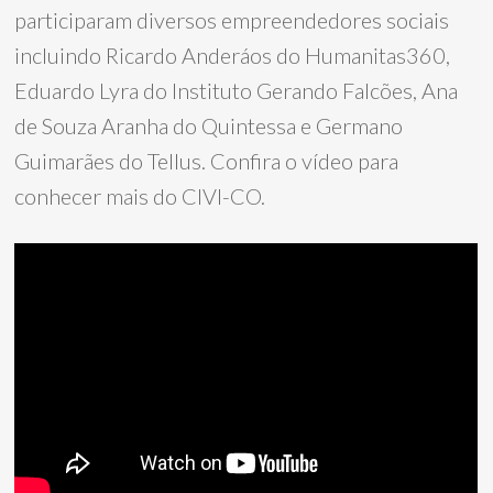
participaram diversos empreendedores sociais
incluindo Ricardo Anderáos do Humanitas360,
Eduardo Lyra do Instituto Gerando Falcões, Ana
de Souza Aranha do Quintessa e Germano
Guimarães do Tellus. Confira o vídeo para
conhecer mais do CIVI-CO.