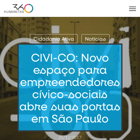
Skip
Men
to
main
content
Cidadania Ativa
Notícias
CIVI-CO: Novo
espaço para
empreendedores
cívico-sociais
abre suas portas
em São Paulo
25/12/2017