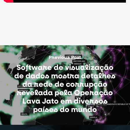
Previous Post
Software de visualização
de dados mostra detalhes
da rede de corrupção
revelada pela Operação
Lava Jato em diversos
países do mundo