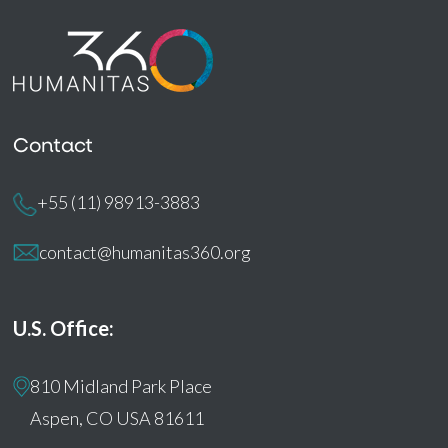
Contact
+55 (11) 98913-3883
contact@humanitas360.org
U.S. Office:
810 Midland Park Place
Aspen, CO USA 81611