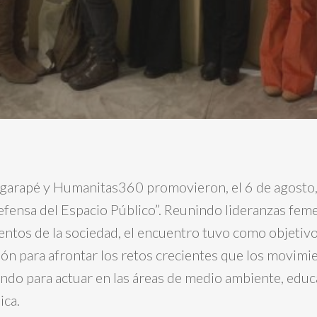
 Igarapé y Humanitas360 promovieron, el 6 de agosto
fensa del Espacio Público”. Reunindo lideranzas fem
ntos de la sociedad, el encuentro tuvo como objetivo
ión para afrontar los retos crecientes que los movimi
ndo para actuar en las áreas de medio ambiente, educa
ica.