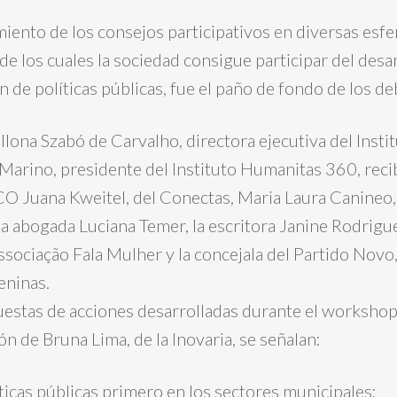
ento de los consejos participativos en diversas esfer
s de los cuales la sociedad consigue participar del desa
de políticas públicas, fue el paño de fondo de los de
 Ilona Szabó de Carvalho, directora ejecutiva del Instit
a Marino, presidente del Instituto Humanitas 360, reci
CO Juana Kweitel, del Conectas, Maria Laura Canineo
la abogada Luciana Temer, la escritora Janine Rodrigu
ssociação Fala Mulher y la concejala del Partido Novo,
eninas.
uestas de acciones desarrolladas durante el workshop
ión de Bruna Lima, de la Inovaria, se señalan:
ticas públicas primero en los sectores municipales;