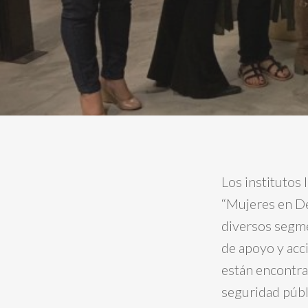
Los institutos
“Mujeres en De
diversos segme
de apoyo y acc
están encontra
seguridad públ