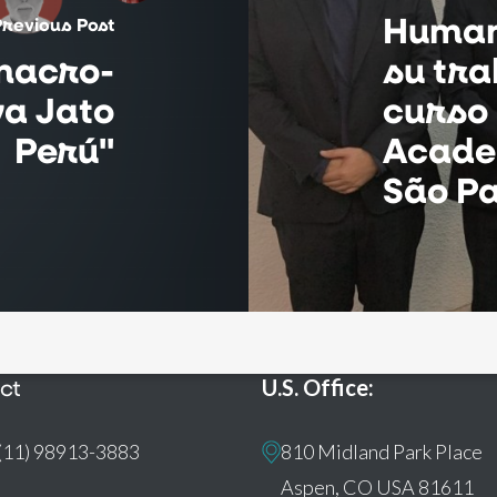
Human
Previous Post
macro-
su tra
va Jato
curso 
Perú"
Academ
São P
ct
U.S. Office:
(11) 98913-3883
810 Midland Park Place
Aspen, CO USA 81611