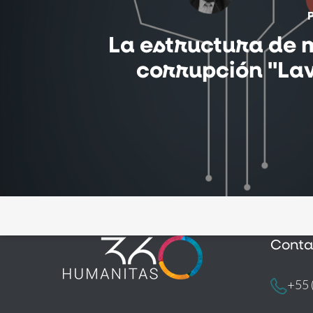
La estructura de 
corrupción "La
Conta
+55 