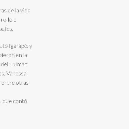
as de la vida
rrollo e
bates.
uto Igarapé, y
bieron en la
, del Human
es, Vanessa
 entre otras
, que contó