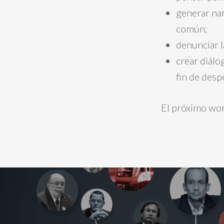
generar nar
común;
denunciar l
crear diálo
fin de desp
El próximo wor