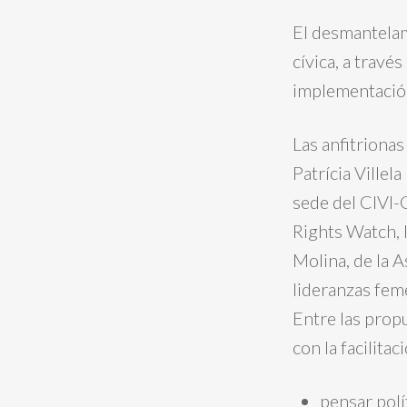
El desmantelami
cívica, a travé
implementación 
Las anfitrionas
Patrícia Villel
sede del CIVI-
Rights Watch, 
Molina, de la A
lideranzas fem
Entre las prop
con la facilitac
pensar polí