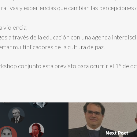
rativas y experiencias que cambian las percepciones 
a violencia;
gos a través de la educación con una agenda interdiscip
ertar multiplicadores de la cultura de paz.
kshop conjunto está previsto para ocurrir el 1º de oc
Next Post