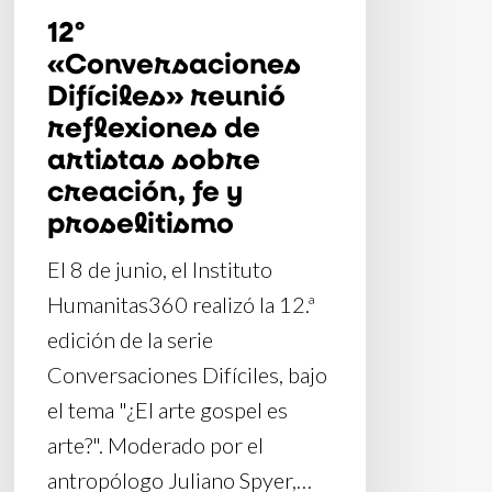
y
12º
proselitismo
«Conversaciones
Difíciles» reunió
reflexiones de
artistas sobre
creación, fe y
proselitismo
El 8 de junio, el Instituto
Humanitas360 realizó la 12.ª
edición de la serie
Conversaciones Difíciles, bajo
el tema "¿El arte gospel es
arte?". Moderado por el
antropólogo Juliano Spyer,…