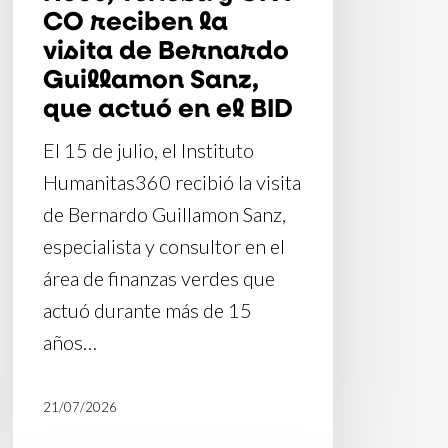
CO reciben la
Guillamon
visita de Bernardo
Sanz,
Guillamon Sanz,
que
que actuó en el BID
actuó
El 15 de julio, el Instituto
en
Humanitas360 recibió la visita
el
de Bernardo Guillamon Sanz,
BID
especialista y consultor en el
área de finanzas verdes que
actuó durante más de 15
años…
21/07/2026