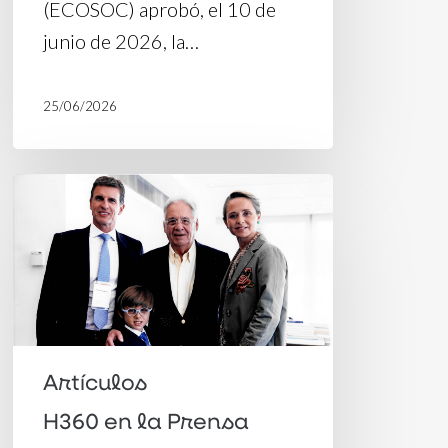
(ECOSOC) aprobó, el 10 de
junio de 2026, la…
25/06/2026
FHC,
95
años:
lea
el
testimonio
Artículos
de
Patrícia
H360 en la Prensa
Villela