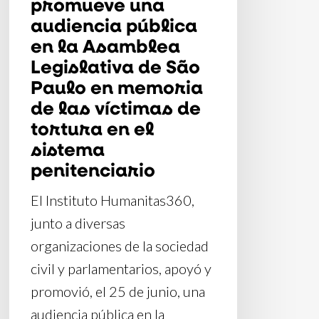
promueve una
Paulo
audiencia pública
en
en la Asamblea
memoria
Legislativa de São
de
Paulo en memoria
las
de las víctimas de
víctimas
tortura en el
de
sistema
penitenciario
tortura
en
El Instituto Humanitas360,
el
junto a diversas
sistema
organizaciones de la sociedad
penitenciario
civil y parlamentarios, apoyó y
promovió, el 25 de junio, una
audiencia pública en la