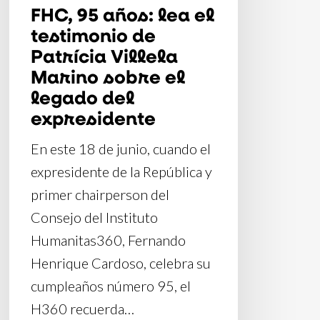
FHC, 95 años: lea el
Marino
testimonio de
sobre
Patrícia Villela
el
Marino sobre el
legado
legado del
del
expresidente
expresidente
En este 18 de junio, cuando el
expresidente de la República y
primer chairperson del
Consejo del Instituto
Humanitas360, Fernando
Henrique Cardoso, celebra su
cumpleaños número 95, el
H360 recuerda…