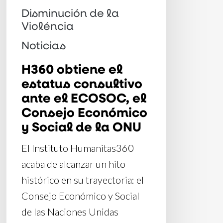
el
Disminución de la
Consejo
Violéncia
Económico
Noticias
y
H360 obtiene el
Social
estatus consultivo
de
ante el ECOSOC, el
la
Consejo Económico
ONU
y Social de la ONU
El Instituto Humanitas360
acaba de alcanzar un hito
histórico en su trayectoria: el
Consejo Económico y Social
de las Naciones Unidas