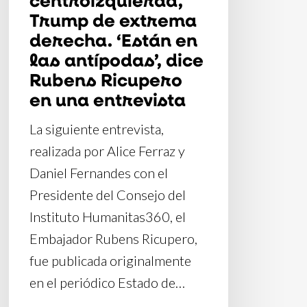
las
Trump de extrema
antípodas’,
derecha. ‘Están en
dice
las antípodas’, dice
Rubens
Rubens Ricupero
Ricupero
en una entrevista
en
La siguiente entrevista,
una
realizada por Alice Ferraz y
entrevista
Daniel Fernandes con el
Presidente del Consejo del
Instituto Humanitas360, el
Embajador Rubens Ricupero,
fue publicada originalmente
en el periódico Estado de…