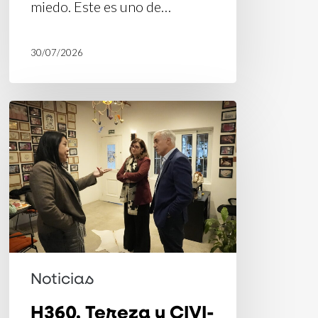
miedo. Este es uno de…
30/07/2026
H360,
Tereza
y
CIVI-
CO
reciben
la
visita
Noticias
de
H360, Tereza y CIVI-
Bernardo