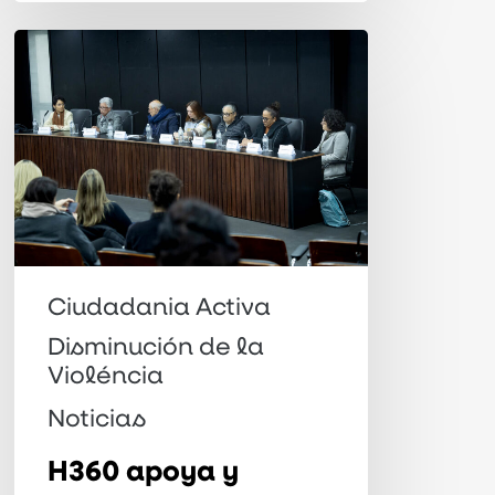
H360
apoya
y
promueve
una
audiencia
pública
en
Ciudadania Activa
la
Disminución de la
Asamblea
Violéncia
Legislativa
Noticias
de
H360 apoya y
São