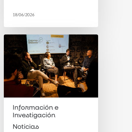
18/06/2026
12º
«Conversaciones
Difíciles»
reunió
reflexiones
de
artistas
sobre
Información e
Investigación
creación,
fe
Noticias