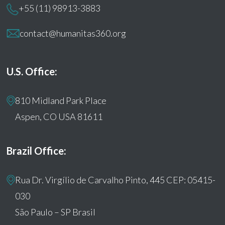
+55 (11) 98913-3883
contact@humanitas360.org
U.S. Office:
810 Midland Park Place
Aspen, CO USA 81611
Brazil Office:
Rua Dr. Virgílio de Carvalho Pinto, 445 CEP: 05415-
030
São Paulo – SP Brasil