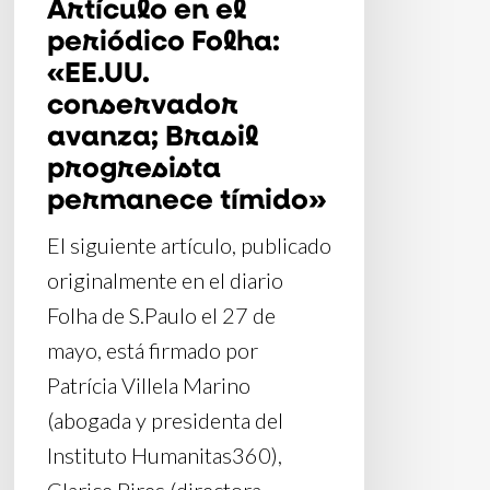
Artículo en el
tímido»
periódico Folha:
«EE.UU.
conservador
avanza; Brasil
progresista
permanece tímido»
El siguiente artículo, publicado
originalmente en el diario
Folha de S.Paulo el 27 de
mayo, está firmado por
Patrícia Villela Marino
(abogada y presidenta del
Instituto Humanitas360),