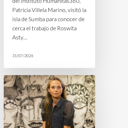
del Instituto Humanitas360,
Patrícia Villela Marino, visitó la
isla de Sumba para conocer de
cerca el trabajo de Roswita
Asty…
31/07/2026
Facciones,
soberanía
y
la
erosión
de