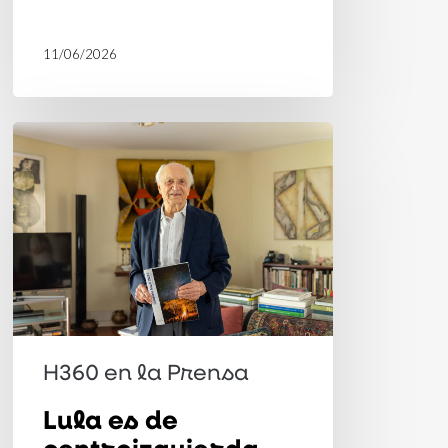
11/06/2026
Lula
es
de
centroizquierda,
Trump
de
extrema
derecha.
H360 en la Prensa
‘Están
Lula es de
en
centroizquierda,