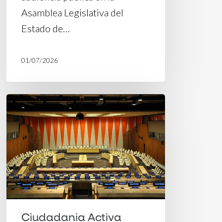
Asamblea Legislativa del
Estado de…
01/07/2026
H360
obtiene
el
estatus
consultivo
ante
el
ECOSOC,
Ciudadania Activa