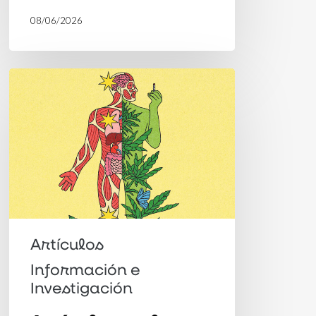
08/06/2026
Artículo
en
el
periódico
Folha:
«EE.UU.
conservador
avanza;
Artículos
Brasil
Información e
progresista
Investigación
permanece