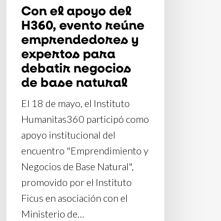
Con el apoyo del
para
H360, evento reúne
debatir
emprendedores y
negocios
expertos para
de
debatir negocios
base
de base natural
natural
El 18 de mayo, el Instituto
Humanitas360 participó como
apoyo institucional del
encuentro "Emprendimiento y
Negocios de Base Natural",
promovido por el Instituto
Ficus en asociación con el
Ministerio de…