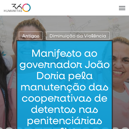
Skip
Men
to
main
content
Artigos
Diminuição da Violência
Manifesto ao
governador João
Doria pela
manutenção das
cooperativas de
detentos nas
penitenciárias