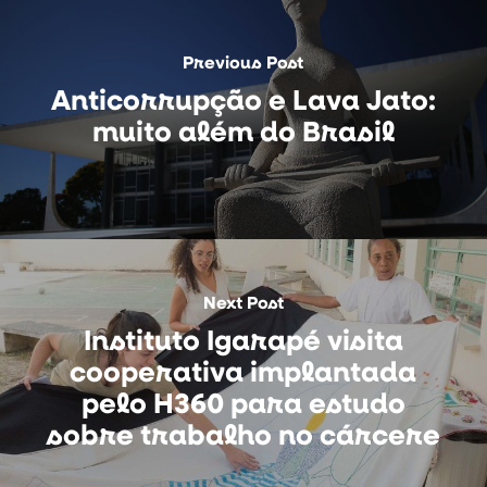
Previous Post
Anticorrupção e Lava Jato:
muito além do Brasil
Next Post
Instituto Igarapé visita
cooperativa implantada
pelo H360 para estudo
sobre trabalho no cárcere