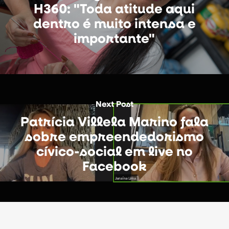
H360: "Toda atitude aqui
dentro é muito intensa e
importante"
Next Post
Patrícia Villela Marino fala
sobre empreendedorismo
cívico-social em live no
Facebook