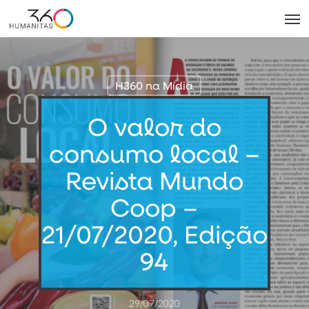
Skip
Men
to
main
content
H360 na Mídia
O valor do
consumo local –
Revista Mundo
Coop –
21/07/2020, Edição
94
29/07/2020