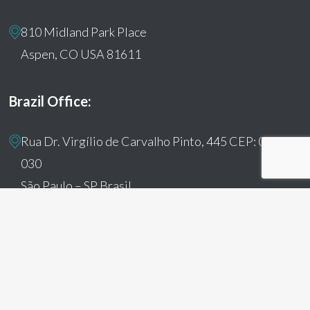
810 Midland Park Place
Aspen, CO USA 81611
Brazil Office:
Rua Dr. Virgílio de Carvalho Pinto, 445 CEP: 05415-
030
São Paulo – SP Brasil
© 2026 Humanitas360. All Rights Reserved
facebook
youtube
instagram
tiktok