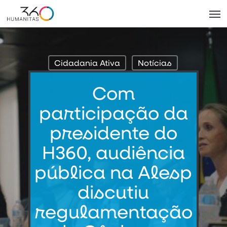
Skip
Men
to
main
content
Cidadania Ativa
Notícias
Com
participação da
presidente do
H360, audiência
pública na Alesp
discutiu
regulamentação