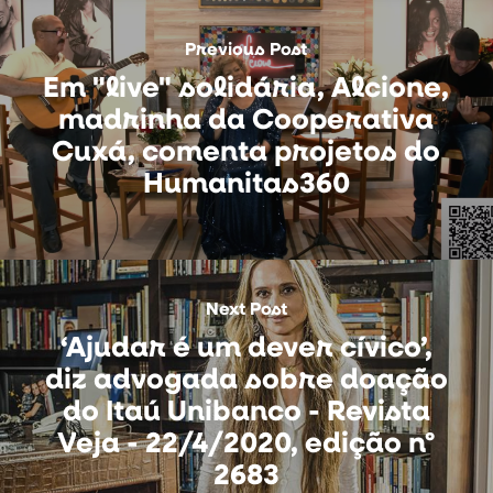
Previous Post
Em "live" solidária, Alcione,
madrinha da Cooperativa
Cuxá, comenta projetos do
Humanitas360
Next Post
‘Ajudar é um dever cívico’,
diz advogada sobre doação
do Itaú Unibanco - Revista
Veja - 22/4/2020, edição nº
2683