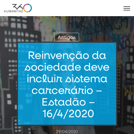
Skip
Men
to
main
content
Artigos
Reinvenção da
sociedade deve
incluir sistema
carcerário –
Estadão –
16/4/2020
29/04/2020