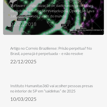
Software de visualização de dados mostra detalhes
da rede de corrupção revelada pela Operação Lava
Jato em diversos países do mundo
02/02/2018
Artigo no Correio Braziliense: Prisão perpétua? No
Brasil, a pena já é perpetuada – e não resolve
22/12/2025
Instituto Humanitas360 vai acolher pessoas presas
no interior de SP em “saidinhas” de 2025
10/03/2025