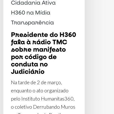
TMC
Cidadania Ativa
sobre
H360 na Mídia
manifesto
Transparência
por
Presidente do H360
código
fala à rádio TMC
de
sobre manifesto
conduta
por código de
no
conduta no
Judiciário
Judiciário
Na tarde de 2 de março,
enquanto o ato organizado
pelo Instituto Humanitas360,
o coletivo Derrubando Muros