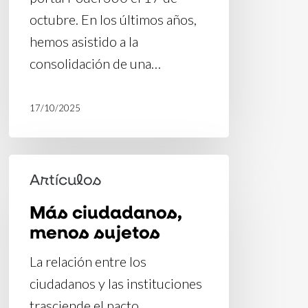
octubre. En los últimos años,
hemos asistido a la
consolidación de una…
17/10/2025
Más
Artículos
ciudadanos,
Más ciudadanos,
menos
menos sujetos
sujetos
La relación entre los
ciudadanos y las instituciones
trasciende el pacto