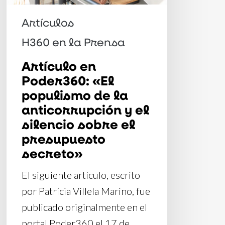
la
anticorrupción
Artículos
y
H360 en la Prensa
el
Artículo en
silencio
Poder360: «El
sobre
populismo de la
el
anticorrupción y el
presupuesto
silencio sobre el
secreto»
presupuesto
secreto»
El siguiente artículo, escrito
por Patrícia Villela Marino, fue
publicado originalmente en el
portal Poder360 el 17 de