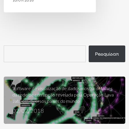
Pesquisar
Pesquisar
Software de visualização de dados mostra detalhes
da rede de corrupção revelada pela Operação Lava
Jato em diversos países do mundo
02/02/2018