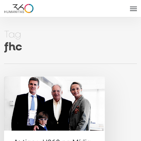
Skip
Men
to
main
Tag
content
fhc
FHC,
95
anos:
leia
depoimento
de