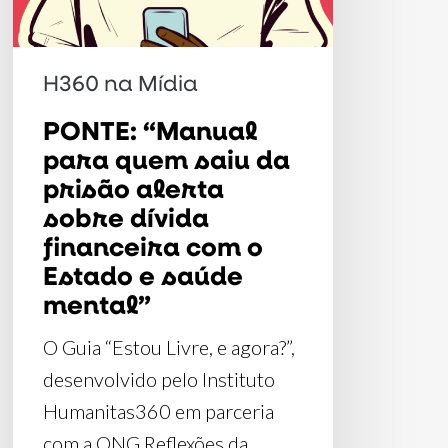
prisão
alerta
sobre
H360 na Mídia
dívida
PONTE: “Manual
financeira
para quem saiu da
com
prisão alerta
o
sobre dívida
Estado
financeira com o
e
Estado e saúde
saúde
mental”
mental”
O Guia “Estou Livre, e agora?”,
desenvolvido pelo Instituto
Humanitas360 em parceria
com a ONG Reflexões da