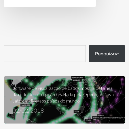
Pesquisar
Pesquisar
Software de visualização de dados mostra detalhes
da rede de corrupção revelada pela Operação Lava
Jato em diversos países do mundo
02/02/2018