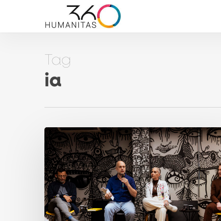
Skip
to
main
content
Tag
ia
9º
“Conversas
Difíceis”
debateu
impacto
da