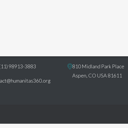
ct
U.S. Office:
(11) 98913-3883
810 Midland Park Place
Aspen, CO USA 81611
tact@humanitas360.org