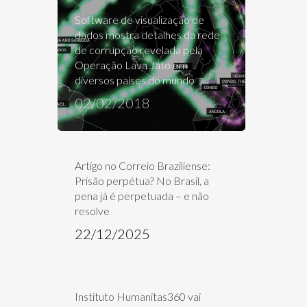
Software de visualização de
dados mostra detalhes da rede
de corrupção revelada pela
Operação Lava Jato em
diversos países do mundo
02/02/2018
Artigo no Correio Braziliense:
Prisão perpétua? No Brasil, a
pena já é perpetuada – e não
resolve
22/12/2025
Instituto Humanitas360 vai