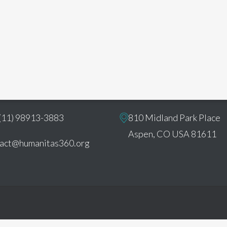
ct
U.S. Office:
(11) 98913-3883
810 Midland Park Place
Aspen, CO USA 81611
tact@humanitas360.org