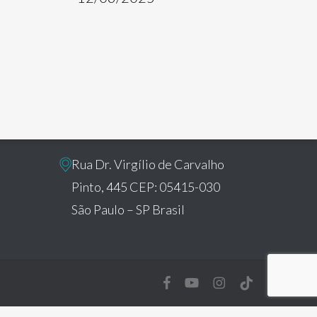
Brazil Office:
Rua Dr. Virgílio de Carvalho
Pinto, 445 CEP: 05415-030
São Paulo – SP Brasil
facebook
youtube
instagram
tiktok