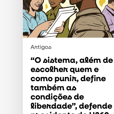
e
como
punir,
define
também
as
Artigos
condições
“O sistema, além de
de
escolher quem e
liberdade”,
como punir, define
defende
também as
presidente
condições de
do
H360
liberdade”, defende