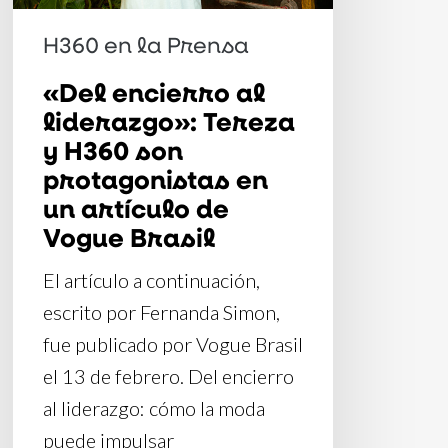
H360
son
H360 en la Prensa
protagonistas
«Del encierro al
en
liderazgo»: Tereza
un
y H360 son
artículo
protagonistas en
de
un artículo de
Vogue
Vogue Brasil
Brasil
El artículo a continuación,
escrito por Fernanda Simon,
fue publicado por Vogue Brasil
el 13 de febrero. Del encierro
al liderazgo: cómo la moda
puede impulsar