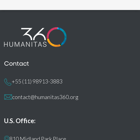
Contact
+55 (11) 98913-3883
contact@humanitas360.org
U.S. Office:
810 Midland Park Place