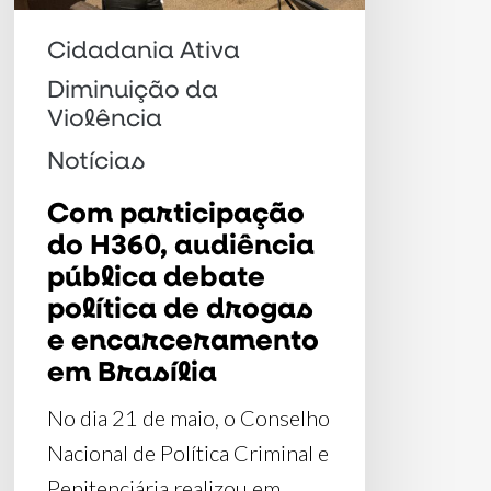
debate
política
Cidadania Ativa
de
Diminuição da
drogas
Violência
e
Notícias
encarceramento
Com participação
em
do H360, audiência
Brasília
pública debate
política de drogas
e encarceramento
em Brasília
No dia 21 de maio, o Conselho
Nacional de Política Criminal e
Penitenciária realizou em