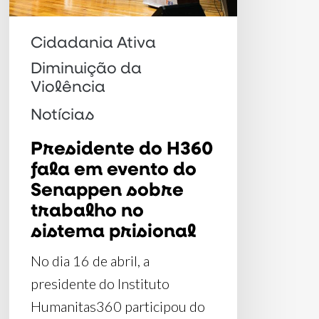
do
Senappen
Cidadania Ativa
sobre
Diminuição da
trabalho
Violência
no
Notícias
sistema
Presidente do H360
prisional
fala em evento do
Senappen sobre
trabalho no
sistema prisional
No dia 16 de abril, a
presidente do Instituto
Humanitas360 participou do