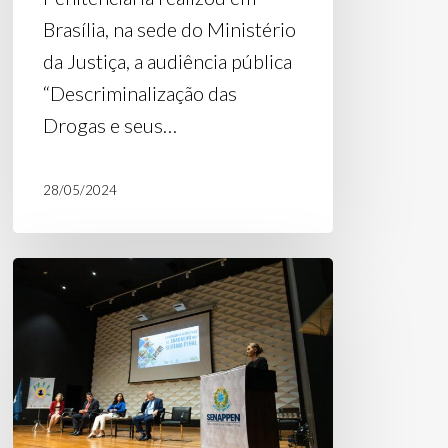
Brasília, na sede do Ministério
da Justiça, a audiência pública
“Descriminalização das
Drogas e seus…
28/05/2024
Presidente
do
H360
fala
em
evento