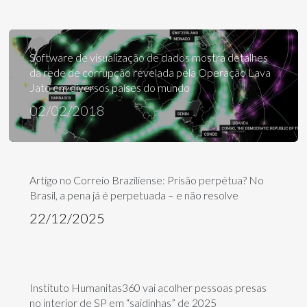
Software de visualização de dados mostra detalhes
da rede de corrupção revelada pela Operação Lava
Jato em diversos países do mundo
02/02/2018
Artigo no Correio Braziliense: Prisão perpétua? No
Brasil, a pena já é perpetuada – e não resolve
22/12/2025
Instituto Humanitas360 vai acolher pessoas presas
no interior de SP em “saidinhas” de 2025