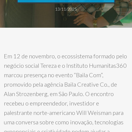
13/11/2025
Em 12 de novembro, o ecossistema formado pelo
negócio social Tereza e o Instituto Humanitas360
marcou presença no evento “Baila Com”,
promovido pela agência Baila Creative Co., de
Alan Strozenberg, em São Paulo. O encontro
recebeu o empreendedor, investidor e
palestrante norte-americano Will Weisman para
uma conversa sobre como inovação, tecnologias
exponenciais e criatividade podem ajudar a