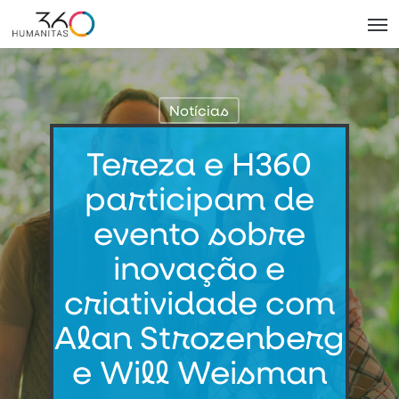
Skip
Men
to
main
content
Notícias
Tereza e H360
participam de
evento sobre
inovação e
criatividade com
Alan Strozenberg
e Will Weisman