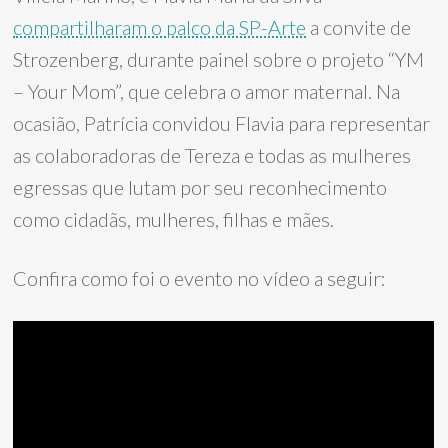
compartilharam o palco da SP-Arte
a convite de
Strozenberg, durante painel sobre o projeto “YM
– Your Mom”, que celebra o amor maternal. Na
ocasião, Patrícia convidou Flavia para representar
as colaboradoras de Tereza e todas as mulheres
egressas que lutam por seu reconhecimento
como cidadãs, mulheres, filhas e mães.
Confira como foi o evento no vídeo a seguir: