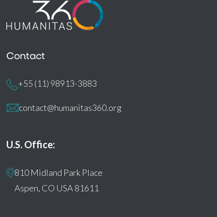
Contact
+55 (11) 98913-3883
contact@humanitas360.org
U.S. Office:
810 Midland Park Place
Aspen, CO USA 81611