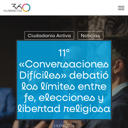
Skip
Men
to
main
content
Ciudadania Activa
Noticias
11º
«Conversaciones
Difíciles» debatió
los límites entre
fe, elecciones y
libertad religiosa
14/05/2026