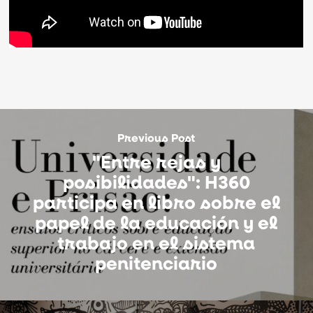
Previous Post
"Entre rejas y
posibilidades": H360
participa en libro sobre el
papel de la educación y el
trabajo en el sistema
penitenciario