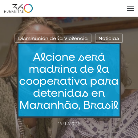
Skip
Men
to
main
content
Disminución de la Violéncia
Noticias
Alcione será
madrina de la
cooperativa para
detenidas en
Maranhão, Brasil
19/12/2019