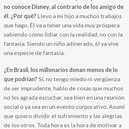
no conoce Disney, al contrario de los amigo de
él.
¿Por qué?
Llevo a mi hijo a muchos trabajos
que hago. Él va a tener una vida muy próspera
sabiendo cómo lidiar con la realidad, no con la
fantasía. Siendo un niño adinerado, él ya vive
una especie de fantasía.
¿En Brasil, los mi
ll
onarios donan menos de lo
que podrían?
Sí, no tengo miedo ni vergüenza
de ser imprudente, hab
l
o de cosas que muchos
no
l
es agrada escuchar, sea bien en una reunión
socia
l
o ya sea en un evento corporativo. Asumí
que quiero dividir e
l
sufrimiento y
l
as a
l
egrías
de
l
os otros. Toda hora es
l
a hora de motivar a