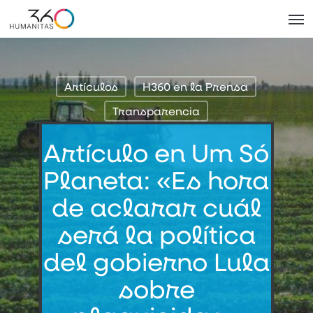
Skip
Men
to
main
content
Artículos
H360 en la Prensa
Transparencia
Artículo en Um Só
Planeta: «Es hora
de aclarar cuál
será la política
del gobierno Lula
sobre