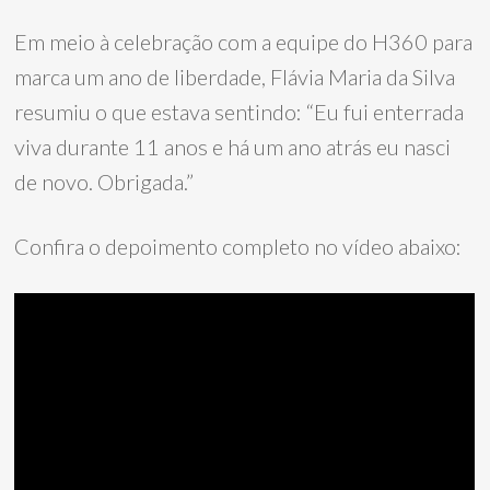
Em meio à celebração com a equipe do H360 para
marca um ano de liberdade, Flávia Maria da Silva
resumiu o que estava sentindo: “Eu fui enterrada
viva durante 11 anos e há um ano atrás eu nasci
de novo. Obrigada.”
Confira o depoimento completo no vídeo abaixo: