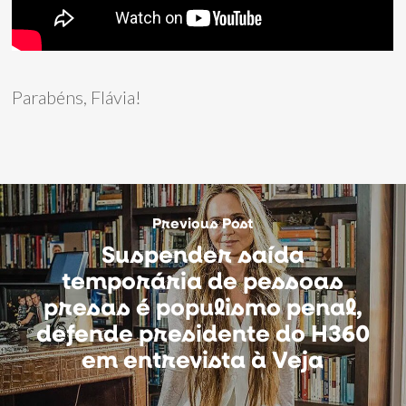
Parabéns, Flávia!
Previous Post
Suspender saída
temporária de pessoas
presas é populismo penal,
defende presidente do H360
em entrevista à Veja