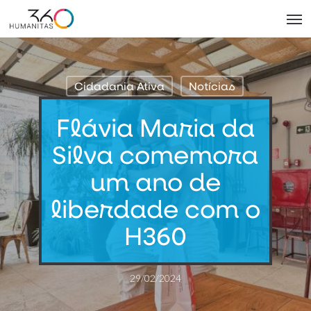
Skip
Men
to
main
content
Cidadania Ativa
Notícias
Flávia Maria da
Silva comemora
um ano de
liberdade com o
H360
29/02/2024