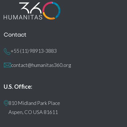
Contact
+55 (11) 98913-3883
contact@humanitas360.org
U.S. Office:
810 Midland Park Place
Aspen, CO USA 81611