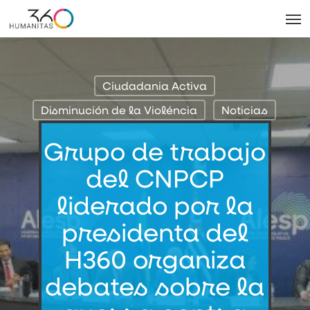
Skip
Men
to
main
content
Ciudadania Activa
Disminución de la Violéncia
Noticias
Grupo de trabajo
del CNPCP
liderado por la
presidenta del
H360 organiza
debates sobre la