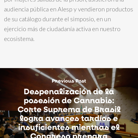
audiencia pública en Alesp y vendieron productos
de su catálogo durante el simposio, en un
ejercicio más de ciudadanía activa en nuestro
ecosistema.
Previous Post
Despenalización de la
posesión de Cannabis:
Corte Suprema de Brasil
logra avances tardíos e
insuficientes mientras el
Congreso prepara