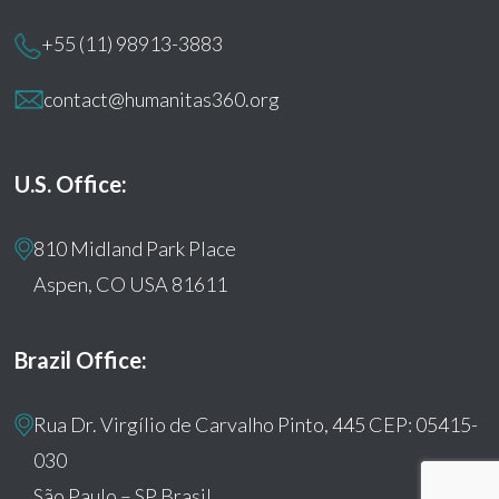
+55 (11) 98913-3883
contact@humanitas360.org
U.S. Office:
810 Midland Park Place
Aspen, CO USA 81611
Brazil Office:
Rua Dr. Virgílio de Carvalho Pinto, 445 CEP: 05415-
030
São Paulo – SP Brasil