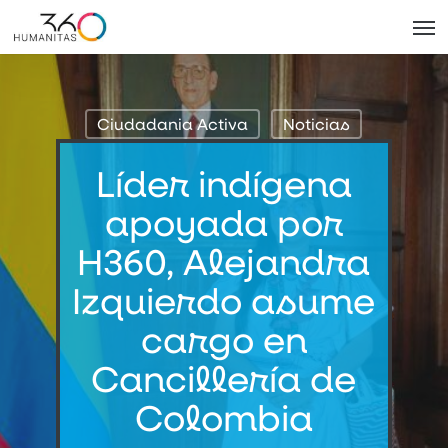
Skip
Men
to
main
content
Ciudadania Activa
Noticias
Líder indígena
apoyada por
H360, Alejandra
Izquierdo asume
cargo en
Cancillería de
Colombia