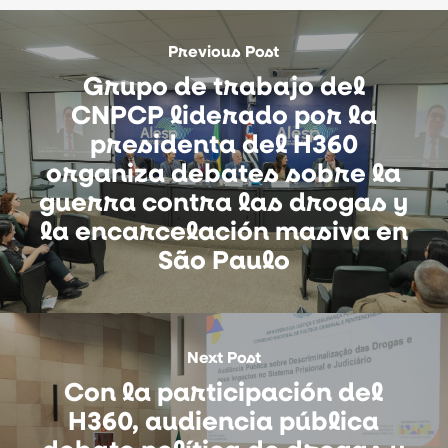
Previous Post
Grupo de trabajo del
CNPCP liderado por la
presidenta del H360
organiza debates sobre la
guerra contra las drogas y
la encarcelación masiva en
São Paulo
Next Post
Con la participación del
H360, audiencia pública