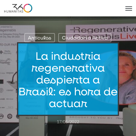
Skip
Men
to
main
content
Artículos
Ciudadania Activa
La industria
regenerativa
despierta a
Brasil: es hora de
actuar
17/05/2022