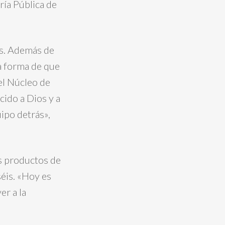
ría Pública de
as. Además de
a forma de que
el Núcleo de
cido a Dios y a
ipo detrás»,
os productos de
séis. «Hoy es
r a la