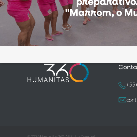
preparativo
"Marrom, o Mu
Conta
+55 
con
© 2026 Humanitas360. All Rights Reserved