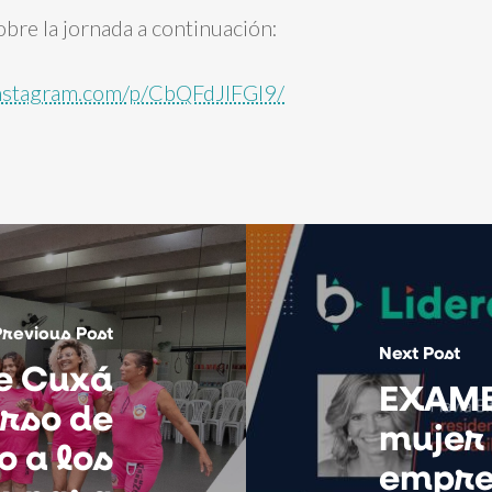
obre la jornada a continuación:
nstagram.com/p/CbQFdJIFGI9/
Previous Post
Next Post
e Cuxá
EXAME:
urso de
mujer 
o a los
empre