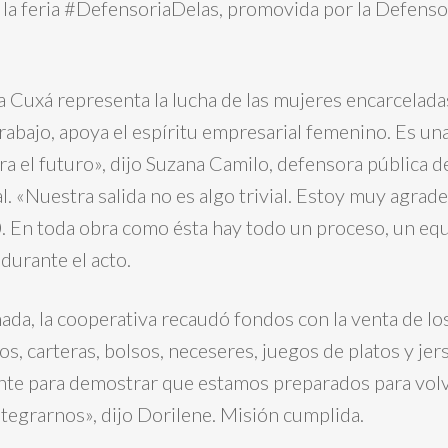
 la feria #DefensoriaDelas, promovida por la Defenso
a Cuxá representa la lucha de las mujeres encarcelad
rabajo, apoya el espíritu empresarial femenino. Es un
ra el futuro», dijo Suzana Camilo, defensora pública d
. «Nuestra salida no es algo trivial. Estoy muy agrade
En toda obra como ésta hay todo un proceso, un equ
durante el acto.
nada, la cooperativa recaudó fondos con la venta de l
s, carteras, bolsos, neceseres, juegos de platos y jer
nte para demostrar que estamos preparados para volve
ntegrarnos», dijo Dorilene. Misión cumplida.