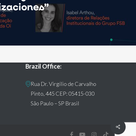
izaciones”
Brazil Office:
Rua Dr. Virgílio de Carvalho
Pinto, 445 CEP: 05415-030
São Paulo – SP Brasil
Share
facebook
youtube
instagram
tiktok