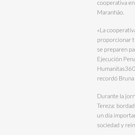
cooperativa en
Maranhão.
«La cooperativ
proporcionar t
se preparen pa
Ejecución Penal
Humanitas360. 
recordó Bruna 
Durante la jor
Tereza: bordado
un día importa
sociedad y rei