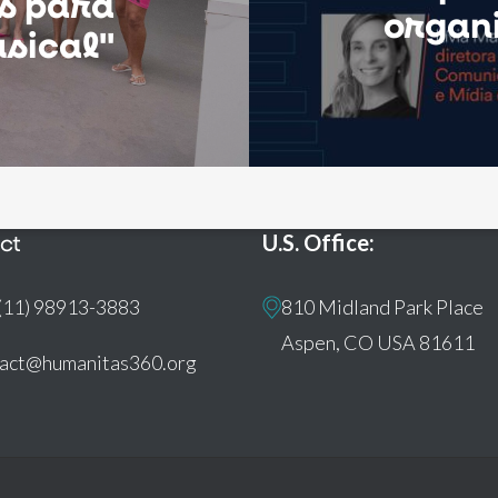
s para
organ
sical"
ct
U.S. Office:
(11) 98913-3883
810 Midland Park Place
Aspen, CO USA 81611
tact@humanitas360.org