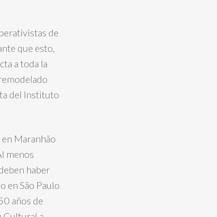
erativistas de
ante que esto,
ta a toda la
s remodelado
ta del Instituto
ón en Maranhão
 Al menos
, deben haber
ño en São Paulo
 50 años de
 Cultural a