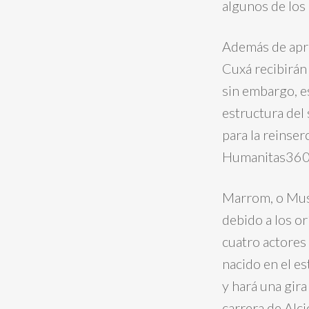
algunos de los 
Además de apre
Cuxá recibirán
sin embargo, es
estructura del
para la reinser
Humanitas360, 
Marrom, o Musi
debido a los o
cuatro actores
nacido en el es
y hará una gir
carrera de Alc