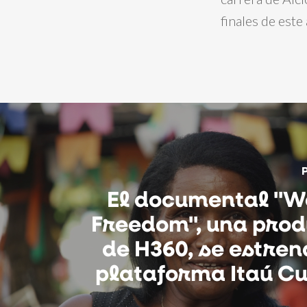
finales de este
El documental "W
Freedom", una prod
de H360, se estren
plataforma Itaú C