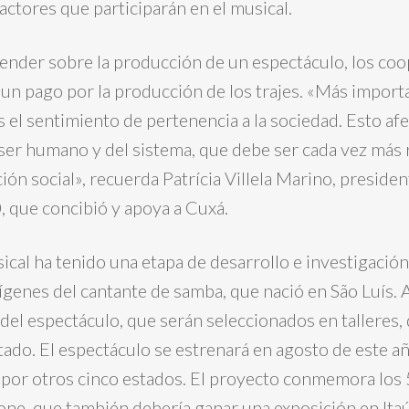
actores que participarán en el musical.
nder sobre la producción de un espectáculo, los coop
 un pago por la producción de los trajes. «Más import
 el sentimiento de pertenencia a la sociedad. Esto afec
 ser humano y del sistema, que debe ser cada vez má
ción social», recuerda Patrícia Villela Marino, presiden
que concibió y apoya a Cuxá.
cal ha tenido una etapa de desarrollo e investigaci
rígenes del cantante de samba, que nació en São Luís.
 del espectáculo, que serán seleccionados en talleres
tado. El espectáculo se estrenará en agosto de este a
a por otros cinco estados. El proyecto conmemora los
ione, que también debería ganar una exposición en Itaú