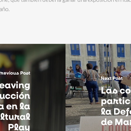
 año.
Previous Post
Next Post
eaving
Las c
ucción
partic
a en la
la Def
ultural
de Ma
Play