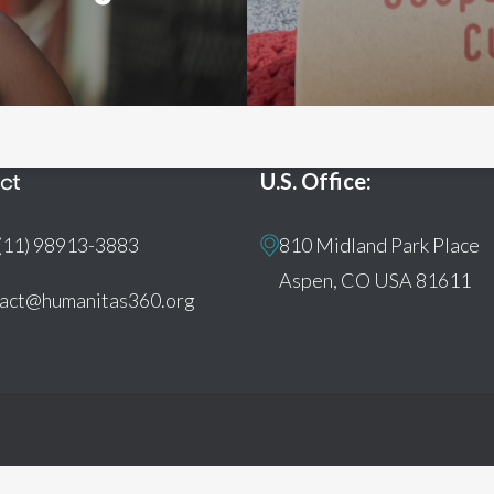
ct
U.S. Office:
(11) 98913-3883
810 Midland Park Place
Aspen, CO USA 81611
tact@humanitas360.org