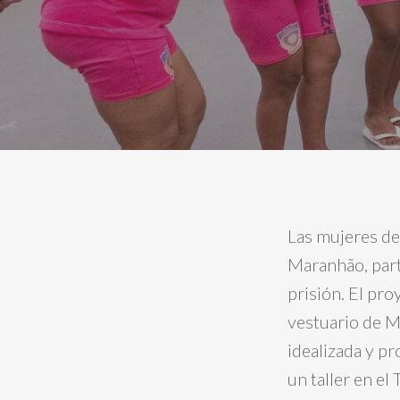
Las mujeres de
Maranhão, part
prisión. El pro
vestuario de Ma
idealizada y p
un taller en e