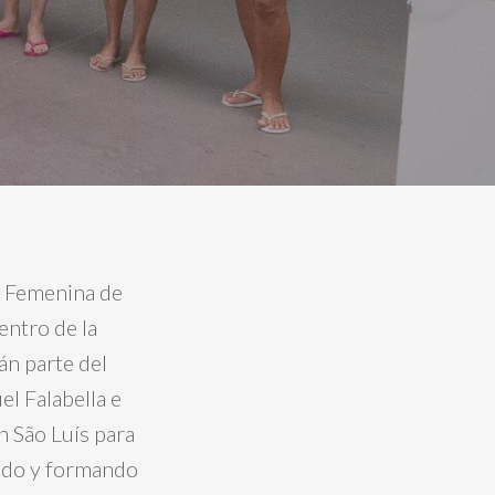
a Femenina de
entro de la
án parte del
el Falabella e
n São Luís para
ando y formando