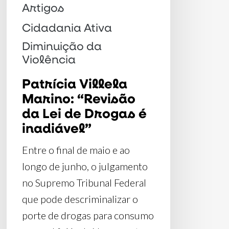
Drogas
Artigos
é
Cidadania Ativa
inadiável”
Diminuição da
Violência
Patrícia Villela
Marino: “Revisão
da Lei de Drogas é
inadiável”
Entre o final de maio e ao
longo de junho, o julgamento
no Supremo Tribunal Federal
que pode descriminalizar o
porte de drogas para consumo