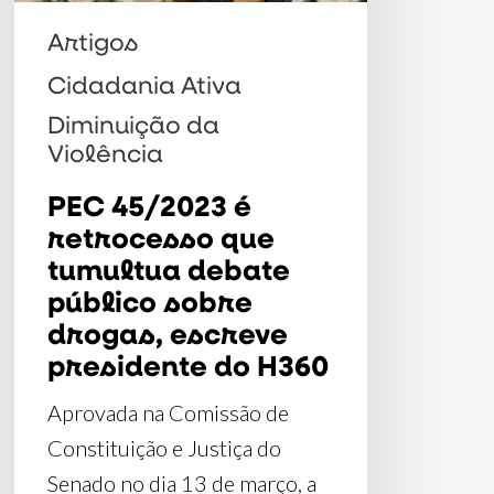
debate
público
Artigos
sobre
Cidadania Ativa
drogas,
Diminuição da
escreve
Violência
presidente
PEC 45/2023 é
do
retrocesso que
H360
tumultua debate
público sobre
drogas, escreve
presidente do H360
Aprovada na Comissão de
Constituição e Justiça do
Senado no dia 13 de março, a