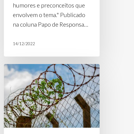
humores e preconceitos que
envolvem o tema." Publicado
na coluna Papo de Responsa…
14/12/2022
PÁGINA
22:
“A
quebra
de
um
círculo