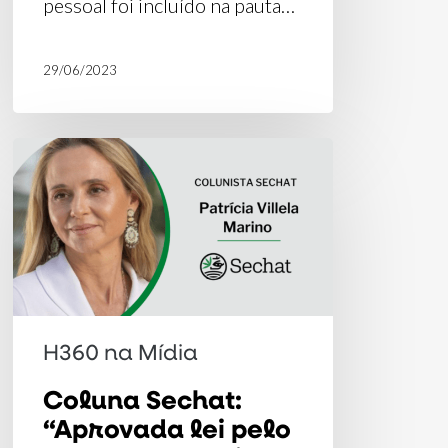
pessoal foi incluído na pauta…
29/06/2023
Coluna
Sechat:
“Aprovada
lei
pelo
uso
da
H360 na Mídia
cannabis
Coluna Sechat:
medicinal
“Aprovada lei pelo
no