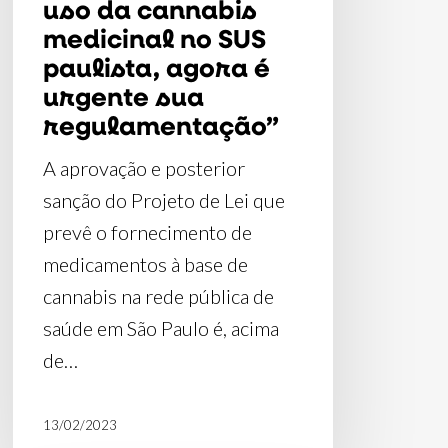
uso da cannabis
SUS
medicinal no SUS
paulista,
paulista, agora é
agora
urgente sua
regulamentação”
é
urgente
A aprovação e posterior
sua
sanção do Projeto de Lei que
regulamentação”
prevê o fornecimento de
medicamentos à base de
cannabis na rede pública de
saúde em São Paulo é, acima
de…
13/02/2023