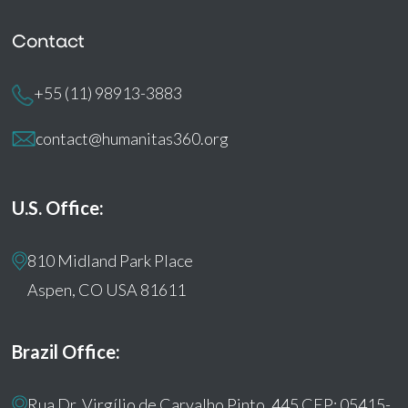
Contact
+55 (11) 98913-3883
contact@humanitas360.org
U.S. Office:
810 Midland Park Place
Aspen, CO USA 81611
Brazil Office:
Rua Dr. Virgílio de Carvalho Pinto, 445 CEP: 05415-