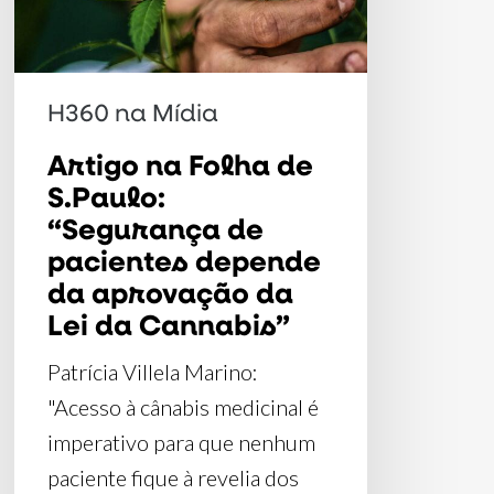
“Segurança
de
pacientes
H360 na Mídia
depende
Artigo na Folha de
da
S.Paulo:
aprovação
“Segurança de
da
pacientes depende
Lei
da aprovação da
da
Lei da Cannabis”
Cannabis”
Patrícia Villela Marino:
"Acesso à cânabis medicinal é
imperativo para que nenhum
paciente fique à revelia dos