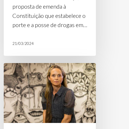
proposta de emenda à
Constituição que estabelece o
porte e a posse de drogas em…
21/03/2024
Patrícia
Villela
Marino:
“Revisão
da
Lei
de