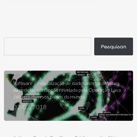
Pesquisar
Pesquisar
Software de visualização de dados mostra detalhes
da rede de corrupção revelada pela Operação Lava
Jato em diversos países do mundo
02/02/2018