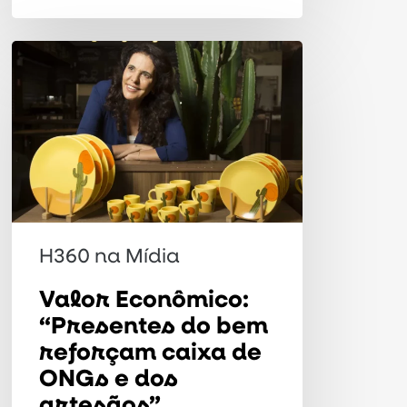
Valor
Econômico:
“Presentes
do
bem
reforçam
caixa
H360 na Mídia
de
ONGs
Valor Econômico:
e
“Presentes do bem
dos
reforçam caixa de
ONGs e dos
artesãos”
artesãos”