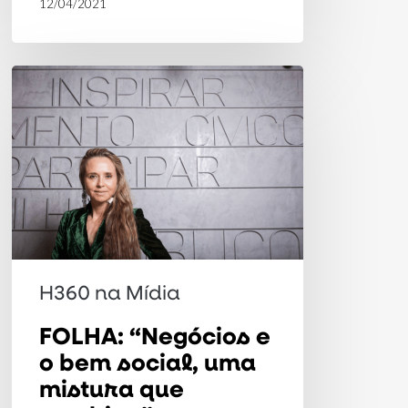
12/04/2021
FOLHA:
“Negócios
e
o
bem
social,
uma
mistura
H360 na Mídia
que
FOLHA: “Negócios e
combina”
o bem social, uma
mistura que