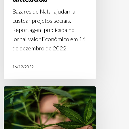
Bazares de Natal ajudam a
custear projetos sociais.
Reportagem publicada no
jornal Valor Econômico em 16
de dezembro de 2022.
16/12/2022
Artigo
na
Folha
de
S.Paulo: