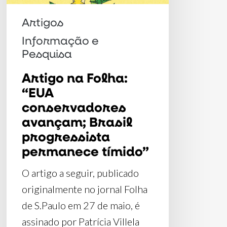
Brasil
progressista
Artigos
permanece
Informação e
tímido”
Pesquisa
Artigo na Folha:
“EUA
conservadores
avançam; Brasil
progressista
permanece tímido”
O artigo a seguir, publicado
originalmente no jornal Folha
de S.Paulo em 27 de maio, é
assinado por Patrícia Villela