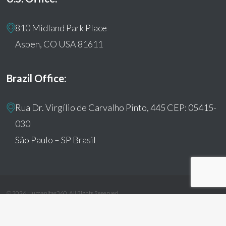
810 Midland Park Place
Aspen, CO USA 81611
Brazil Office:
Rua Dr. Virgílio de Carvalho Pinto, 445 CEP: 05415-
030
São Paulo – SP Brasil
© 2026 Humanitas360. All Rights Reserved
facebook
youtube
instagram
tiktok