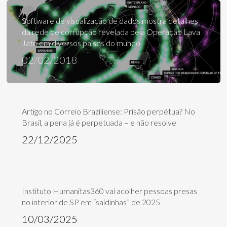
Software de visualização de dados mostra detalhes
da rede de corrupção revelada pela Operação Lava
Jato em diversos países do mundo
02/02/2018
Artigo no Correio Braziliense: Prisão perpétua? No
Brasil, a pena já é perpetuada – e não resolve
22/12/2025
Instituto Humanitas360 vai acolher pessoas presas
no interior de SP em “saidinhas” de 2025
10/03/2025