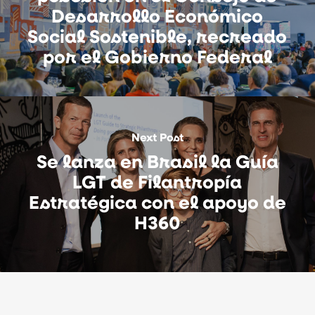
Desarrollo Económico
Social Sostenible, recreado
por el Gobierno Federal
Next Post
Se lanza en Brasil la Guía
LGT de Filantropía
Estratégica con el apoyo de
H360