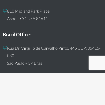
810 Midland Park Place
Aspen, CO USA 81611
Brazil Office:
Rua Dr. Virgílio de Carvalho Pinto, 445 CEP: 05415-
030
São Paulo – SP Brasil
© 2026 Humanitas360. All Rights Reserved
facebook
youtube
instagram
tiktok