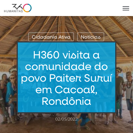
Skip
Men
to
main
content
Cidadania Ativa
Notícias
H360 visita a
comunidade do
povo Paiter Suruí
em Cacoal,
Rondônia
02/05/2022