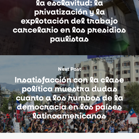
la esclavitud: la
privatización y la
explotación del trabajo
carcelario en los presidios
paulistas
Next Post
Insatisfacción con la clase
política muestra dudas
cuanto a los rumbos de la
democracia en los países
latinoamericanos