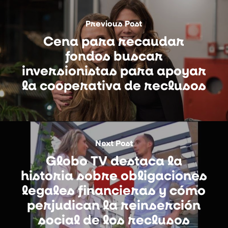
Previous Post
Cena para recaudar
fondos buscar
inversionistas para apoyar
la cooperativa de reclusos
Next Post
Globo TV destaca la
historia sobre obligaciones
legales financieras y cómo
perjudican la reinserción
social de los reclusos