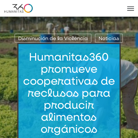
Skip
Men
to
main
content
Disminución de la Violéncia
Noticias
Humanitas360
promueve
cooperativas de
reclusos para
producir
alimentos
orgánicos