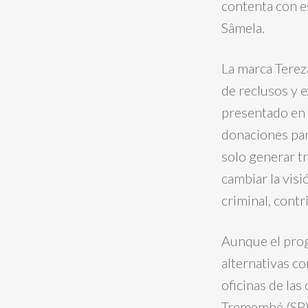
contenta con e
Sâmela.
La marca Terez
de reclusos y 
presentado en 
donaciones par
solo generar t
cambiar la visi
criminal, contr
Aunque el pro
alternativas co
oficinas de las
Tremembé (SP) 