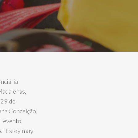
nciária
Madalenas,
y 29 de
iana Conceição,
l evento,
o. “Estoy muy