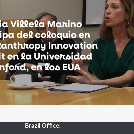
ia Villela Marino
ipa del coloquio en
lanthropy Innovation
 en la Universidad
nford, en los EUA
Brazil Office: