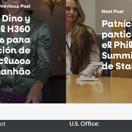
Previous Post
Next Post
 Dino y
Patríc
el H360
partic
es para
el Phi
ión de
Summit
clusos
de Sta
ranhão
ct
U.S. Office: