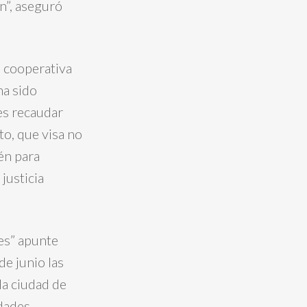
n”, aseguró
a cooperativa
ha sido
es recaudar
to, que visa no
én para
justicia
es” apunte
de junio las
la ciudad de
dades