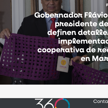
Gobernador Flávio
presidente d
definen detall
implementac
cooperativa de re
en Ma
Conta