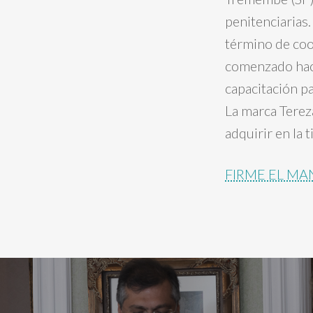
penitenciarias
término de coo
comenzado hace
capacitación pa
La marca Terez
adquirir en la 
FIRME EL MA