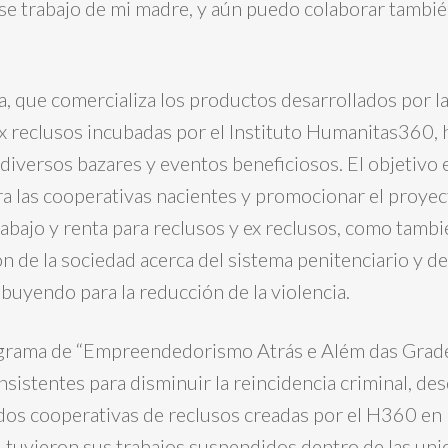
se trabajo de mi madre, y aún puedo colaborar tambié
a, que comercializa los productos desarrollados por l
ex reclusos incubadas por el Instituto Humanitas360, 
diversos bazares y eventos beneficiosos. El objetivo 
a las cooperativas nacientes y promocionar el proyec
rabajo y renta para reclusos y ex reclusos, como tambi
ón de la sociedad acerca del sistema penitenciario y de 
ibuyendo para la reducción de la violencia.
grama de “Empreendedorismo Atrás e Além das Grad
nsistentes para disminuir la reincidencia criminal, des
 dos cooperativas de reclusos creadas por el H360 en 
tuvieron sus trabajos suspendidos dentro de las uni