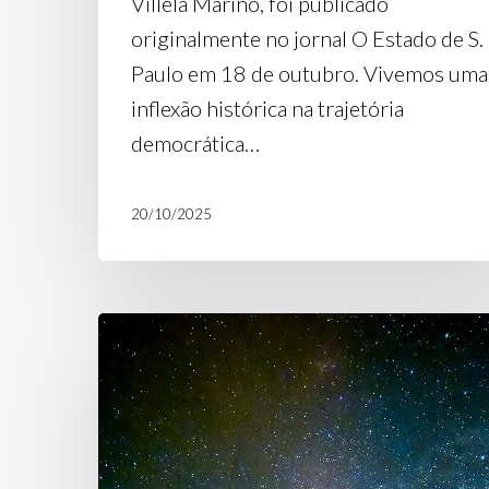
Villela Marino, foi publicado
originalmente no jornal O Estado de S.
Paulo em 18 de outubro. Vivemos uma
inflexão histórica na trajetória
democrática…
20/10/2025
Conheça
as
ações
e
projetos