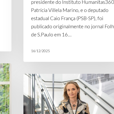
presidente do Instituto Humanitas360
Patrícia Villela Marino, e o deputado
estadual Caio França (PSB-SP), foi
publicado originalmente no jornal Fol
de S.Paulo em 16…
16/12/2025
Artigo
no
Poder360:
“O
populismo