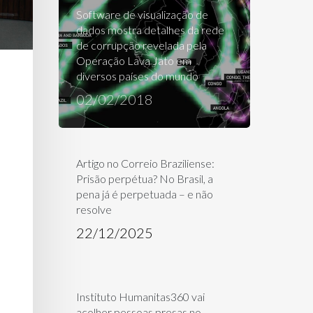
Software de visualização de
dados mostra detalhes da rede
de corrupção revelada pela
Operação Lava Jato em
diversos países do mundo
02/02/2018
Artigo no Correio Braziliense:
Prisão perpétua? No Brasil, a
pena já é perpetuada – e não
resolve
22/12/2025
Instituto Humanitas360 vai
acolher pessoas presas no