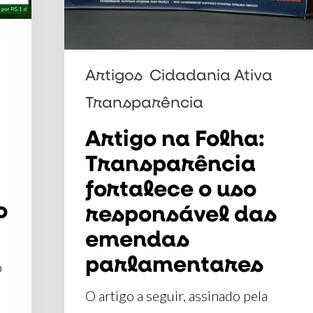
uso
responsável
das
Artigos
Cidadania Ativa
emendas
parlamentares
Transparência
Artigo na Folha:
Transparência
fortalece o uso
o
responsável das
emendas
parlamentares
o
O artigo a seguir, assinado pela