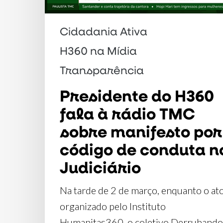
TMC
sobre
Cidadania Ativa
manifesto
H360 na Mídia
por
código
Transparência
de
Presidente do H360
conduta
fala à rádio TMC
no
sobre manifesto por
Judiciário
código de conduta n
Judiciário
Na tarde de 2 de março, enquanto o at
organizado pelo Instituto
Humanitas360, o coletivo Derrubando