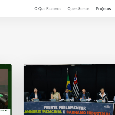
O Que Fazemos
Quem Somos
Projetos
Artigo
na
Folha:
Transparência
fortalece
o