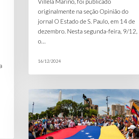
Villela Marino, foi publicado
originalmente na seção Opinião do
jornal O Estado de S. Paulo, em 14 de
dezembro. Nesta segunda-feira, 9/12,
o…
16/12/2024
a
Instituto
Humanitas360
e
a
crise