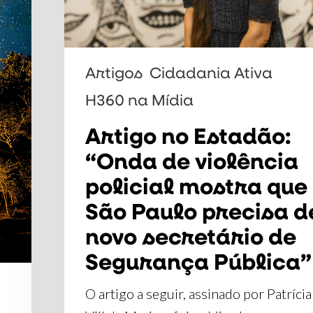
policial
mostra
que
Artigos
Cidadania Ativa
São
H360 na Mídia
Paulo
precisa
Artigo no Estadão:
de
“Onda de violência
novo
policial mostra que
secretário
São Paulo precisa d
de
novo secretário de
Segurança
Segurança Pública”
Pública”
O artigo a seguir, assinado por Patrícia