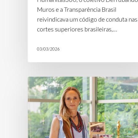
Muros e a Transparência Brasil
reivindicava um código de conduta nas
cortes superiores brasileiras,…
03/03/2026
Artigo
no
Estadão:
“Em
tempos
de