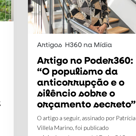
da
anticorrupção
e
o
Artigos
H360 na Mídia
silêncio
sobre
Artigo no Poder360:
o
“O populismo da
orçamento
anticorrupção e o
secreto”
silêncio sobre o
r
orçamento secreto”
O artigo a seguir, assinado por Patrícia
Villela Marino, foi publicado