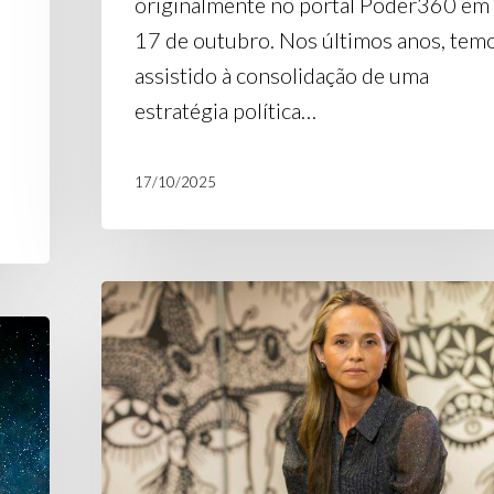
originalmente no portal Poder360 em
17 de outubro. Nos últimos anos, tem
assistido à consolidação de uma
estratégia política…
17/10/2025
Artigo
no
Estadão:
“Onda
de
violência