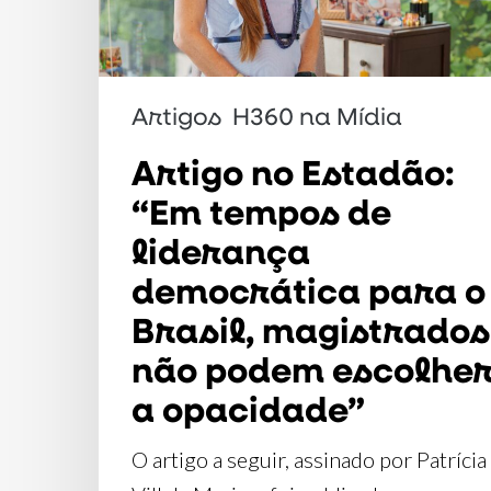
liderança
democrática
para
Artigos
H360 na Mídia
o
Brasil,
Artigo no Estadão:
magistrados
“Em tempos de
não
liderança
podem
democrática para o
escolher
Brasil, magistrados
a
não podem escolhe
opacidade”
a opacidade”
O artigo a seguir, assinado por Patrícia