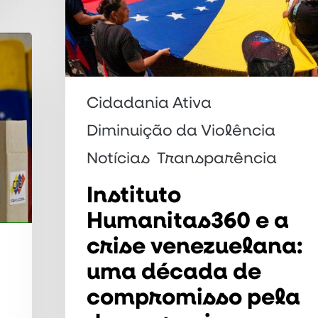
venezuelana:
uma
década
de
Cidadania Ativa
compromisso
pela
Diminuição da Violência
democracia
Notícias
Transparência
Instituto
Humanitas360 e a
crise venezuelana:
uma década de
compromisso pela