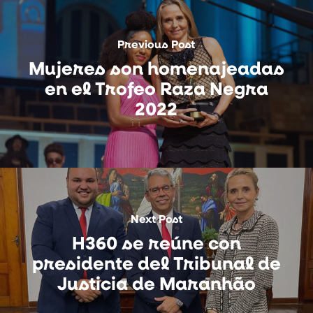
Previous Post
Mujeres son homenajeadas
en el Trofeo Raza Negra
2022
Next Post
H360 se reúne con
presidente del Tribunal de
Justicia de Maranhão