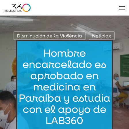
Skip
Men
to
main
content
Disminución de la Violéncia
Noticias
Hombre
encarcelado es
aprobado en
medicina en
Paraíba y estudia
con el apoyo de
LAB360