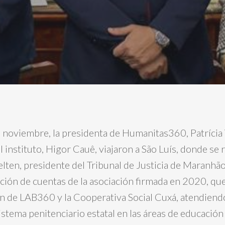
e noviembre, la presidenta de Humanitas360, Patrícia 
el instituto, Higor Cauê, viajaron a São Luís, donde se
elten, presidente del Tribunal de Justicia de Maranhão
dición de cuentas de la asociación firmada en 2020, que
 de LAB360 y la Cooperativa Social Cuxá, atendiendo
istema penitenciario estatal en las áreas de educació