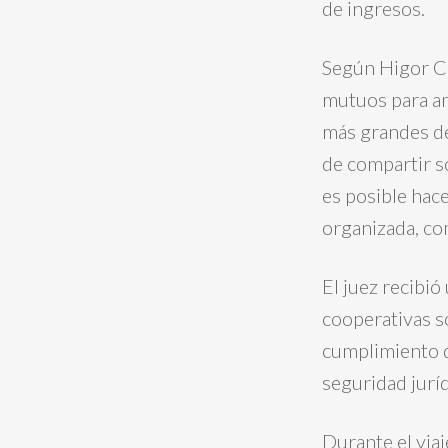
de ingresos.
Según Higor Ca
mutuos para am
más grandes del
de compartir só
es posible hace
organizada, co
El juez recibió
cooperativas so
cumplimiento de
seguridad juríd
Durante el viaj