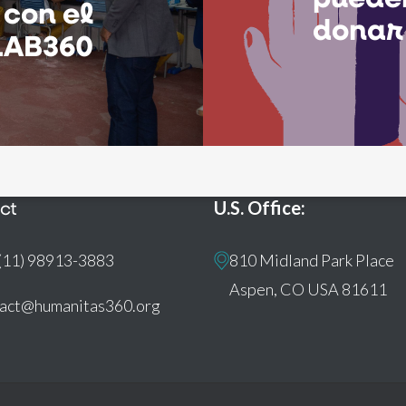
 con el
donar
LAB360
ct
U.S. Office:
(11) 98913-3883
810 Midland Park Place
Aspen, CO USA 81611
tact@humanitas360.org