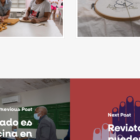
Previous Post
Next Post
ado es
Revis
ina en
puede