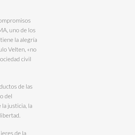
 compromisos
MA, uno de los
iene la alegría
ulo Velten, «no
ociedad civil
oductos de las
o del
a justicia, la
libertad.
jeres de la