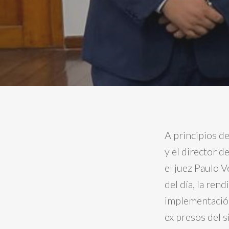
A principios d
y el director d
el juez Paulo V
del día, la ren
implementación
ex presos del s