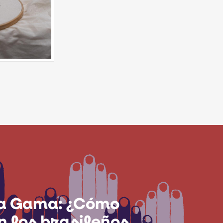
ta Gama: ¿Cómo
n los brasileños