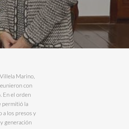
Villela Marino,
 reunieron con
. En el orden
 permitió la
 a los presos y
n y generación